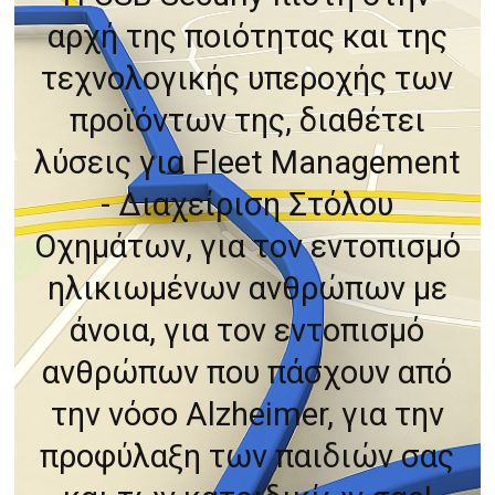
αρχή της ποιότητας και της
τεχνολογικής υπεροχής των
προϊόντων της, διαθέτει
λύσεις για Fleet Management
- Διαχείριση Στόλου
Οχημάτων, για τον εντοπισμό
ηλικιωμένων ανθρώπων με
άνοια, για τον εντοπισμό
ανθρώπων που πάσχουν από
την νόσο Alzheimer, για την
προφύλαξη των παιδιών σας