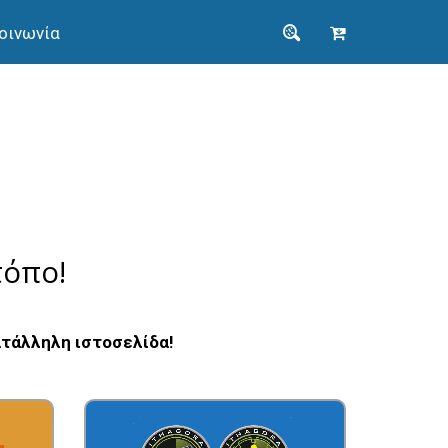
οινωνία
τόπο!
ατάλληλη ιστοσελίδα!