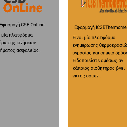
Εφαρμογή CSB OnLine
Εφαρμογή iCSBThermomet
Μετάβαση
ι μία πλατφόρμα
Είναι μία πλατφόρμα
έρωσης κινήσεων
ενημέρωσης θερμοκρασιώ
εκτός ορίων!
ήματος ασφαλείας...
υγρασίας και σημείο δρόσ
κάποιος αισθητήρας βγει
Ειδοποιείστε αμέσως αν
ειδοποιείστε αμέσως αν
Μετάβαση
κάποιος αισθητήρας βγει
διάστημα χρόνου! Επίσης
εκτός ορίων...
ήματος ασφαλείας σας!
διάγραμμα με επιλεγμένο
γές κατάστασης του
κατάσταση ή να δημιουργ
ορές για όλες τις
ενημερωθείτε για τη τρέχ
να δημιουργήσετε
σημείο δρόσου! Μπορείτε
λείς! Μπορείτε να δείτε
θερμοκρασιών, υγρασίας κ
σεων συστήματος
πλατφόρμα ενημέρωσης
πλατφόρμα ενημέρωσης
iCSBThermometrics είναι μ