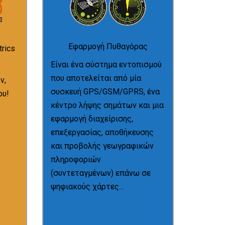
Μετάβαση
Εφαρμογή Πυθαγόρας
ανεκτίμητες.
rics
φανούν πραγματικά
Είναι ένα σύστημα εντοπισμού
θα σας προσφέρει θα σας
που αποτελείται από μία
ν,
πρωτοποριακές υπηρεσίες που
συσκευή GPS/GSM/GPRS, ένα
ου!
ψηφιακούς χάρτες. Οι
κέντρο λήψης σημάτων και μια
(συντεταγμένων) επάνω σε
εφαρμογή διαχείρισης,
πληροφοριών
επεξεργασίας, αποθήκευσης
και προβολής γεωγραφικών
και προβολής γεωγραφικών
ήσετε
επεξεργασίας, αποθήκευσης
πληροφοριών
ουσα
εφαρμογή διαχείρισης,
(συντεταγμένων) επάνω σε
 να
λήψης σημάτων και μια
ψηφιακούς χάρτες...
αι
GPS/GSM/GPRS, ένα κέντρο
αποτελείται από μία συσκευή
ία
σύστημα εντοπισμού που