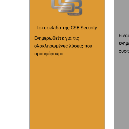
Ιστοσελίδα της CSB Security
Είνα
Ενημερωθείτε για τις
ενημ
ολοκληρωμένες λύσεις που
συστ
προσφέρουμε...
συστ
αλλα
αναφ
Μετάβαση
και 
προσφέρουμε!
ασφα
ολοκληρωμένες λύσεις που
κινή
μας για να δείτε τις
μία 